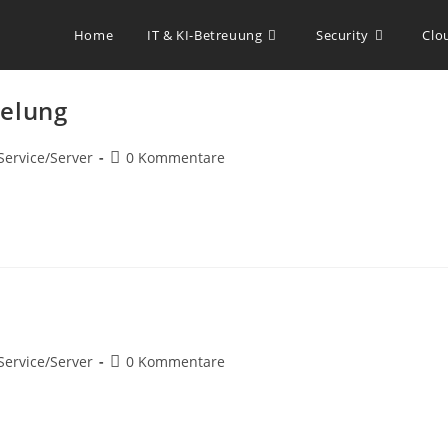
Home
IT & KI-Betreuung
Security
Clo
belung
Service
/
Server
0 Kommentare
Service
/
Server
0 Kommentare