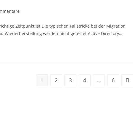
mmentare
tige Zeitpunkt ist Die typischen Fallstricke bei der Migration
d Wiederherstellung werden nicht getestet Active Directory…
1
2
3
4
…
6